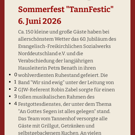
Sommerfest "TannFestic"
6. Juni 2026
Ca. 150 kleine und große Gäste haben bei
allerschönstem Wetter das 60. Jubiläum des
Evangelisch-Freikirchlichen Sozialwerks
Norddeutschland e.V. und die
Verabschiedung der langjährigen
Hausleiterin Petra Benath in ihren
Haus Lübeck - Gruppen-/Tagungsraum
0
wohlverdienten Ruhestand gefeiert. Die
1
Band "Wir sind ewig" unter der Leitung von
2
GJW-Referent Robin Zabel sorgte für einen
3
tollen musikalischen Rahmen des
4
Festgottesdienstes, der unter dem Thema
"An Gottes Segen ist alles gelegen" stand.
Das Team vom Tannenhof versorgte alle
Gäste mit Grillgut, Getränken und
selbstgebackenem Kuchen. An vielen