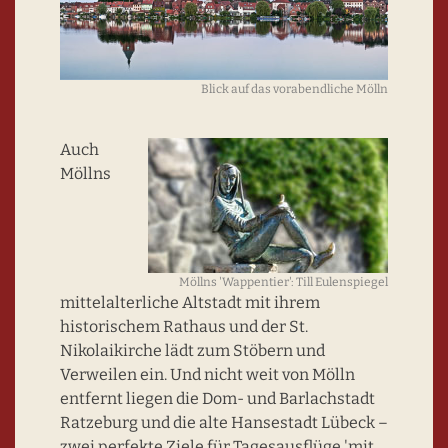
Blick auf das vorabendliche Mölln
Auch
Möllns
Möllns 'Wappentier': Till Eulenspiegel
mittelalterliche Altstadt mit ihrem
historischem Rathaus und der St.
Nikolaikirche lädt zum Stöbern und
Verweilen ein. Und nicht weit von Mölln
entfernt liegen die Dom- und Barlachstadt
Ratzeburg und die alte Hansestadt Lübeck –
zwei perfekte Ziele für Tagesausflüge 'mit