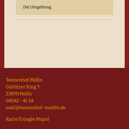
Die Umgebung
Tannenhof Mölln
Görlitzer Ring 7
23879 Mölln
04542 - 41 34
mail@tannenhof-moelln.de
Karte (Google Maps)