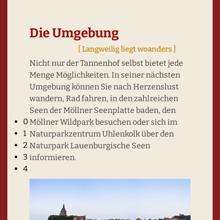
Die Umgebung
[ Langweilig liegt woanders ]
Nicht nur der Tannenhof selbst bietet jede
Menge Möglichkeiten. In seiner nächsten
Umgebung können Sie nach Herzenslust
wandern, Rad fahren, in den zahlreichen
Seen der Möllner Seenplatte baden, den
Haus Lübeck - Gruppen-/Tagungsraum
0
Möllner Wildpark besuchen oder sich im
1
Naturparkzentrum Uhlenkolk über den
2
Naturpark Lauenburgische Seen
3
informieren.
4