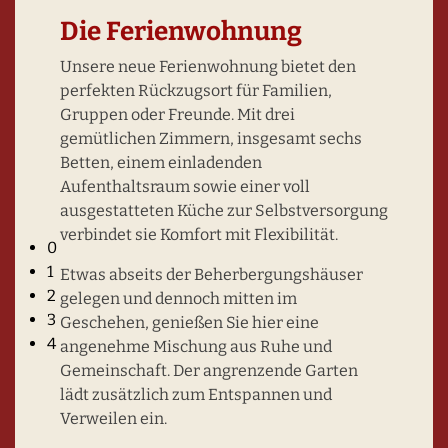
Die Ferienwohnung
Unsere neue Ferienwohnung bietet den
perfekten Rückzugsort für Familien,
Gruppen oder Freunde. Mit drei
gemütlichen Zimmern, insgesamt sechs
Betten, einem einladenden
Aufenthaltsraum sowie einer voll
ausgestatteten Küche zur Selbstversorgung
Haus Lübeck - Gruppen-/Tagungsraum
verbindet sie Komfort mit Flexibilität.
0
1
Etwas abseits der Beherbergungshäuser
2
gelegen und dennoch mitten im
3
Geschehen, genießen Sie hier eine
4
angenehme Mischung aus Ruhe und
Gemeinschaft. Der angrenzende Garten
lädt zusätzlich zum Entspannen und
Verweilen ein.